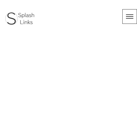
[%title%]
HOME
|
Works
|
template.detail
[%list_start%]