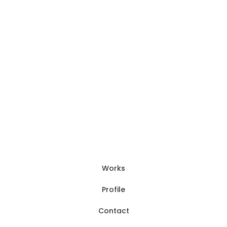
[%article_list_start%]
[!% if (image.url!="") { %]
[!% } %]
[%title%]
[%new:new%] [%article_date_notime_dot%]
[%lead%]
[%navi-pagenation%]
Works
Profile
Contact