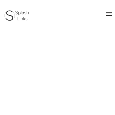
タグ：食育
HOME
|
Works
|
template.list